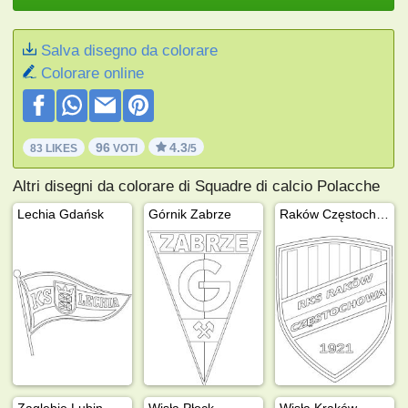
Salva disegno da colorare
Colorare online
96
4.3
83 LIKES
VOTI
/5
Altri disegni da colorare di Squadre di calcio Polacche
Lechia Gdańsk
Górnik Zabrze
Raków Częstochowa
Zaglebie Lubin
Wisła Płock
Wisła Kraków