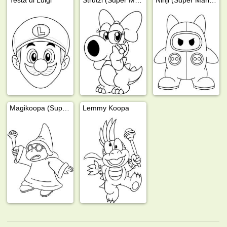
Magikoopa (Super Mario)
Lemmy Koopa