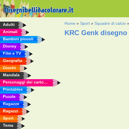
Home
»
Sport
»
Squadre di calcio
Adulti
KRC Genk disegno 
Animali
Bambini piccoli
Disney
Film e TV
Geografia
Giochi
Mandala
Personaggi dei cartoni animati
Printables
Puzzle
Ragazze
Ragazzi
Sport
Tema