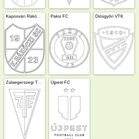
Kaposvári Rákóczi FC
Paksi FC
Diósgyőri VTK
Zalaegerszegi TE FC
Újpest FC