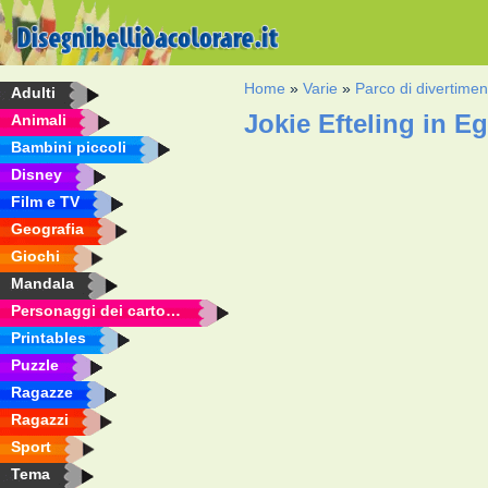
Home
»
Varie
»
Parco di divertimen
Adulti
Jokie Efteling in E
Animali
Bambini piccoli
Disney
Film e TV
Geografia
Giochi
Mandala
Personaggi dei cartoni animati
Printables
Puzzle
Ragazze
Ragazzi
Sport
Tema