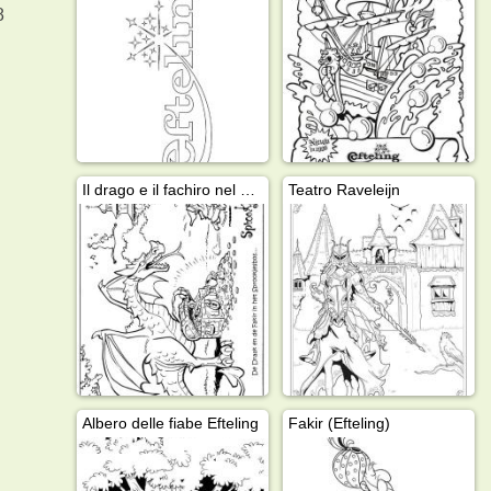
8
Il drago e il fachiro nel bosco delle fiabe
Teatro Raveleijn
Albero delle fiabe Efteling
Fakir (Efteling)