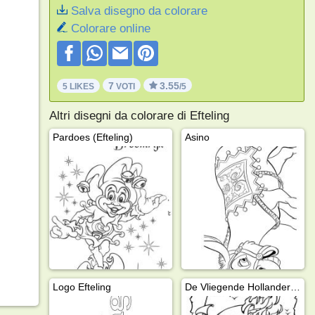
Salva disegno da colorare
Colorare online
7
3.55
5 LIKES
VOTI
/5
Altri disegni da colorare di Efteling
Pardoes (Efteling)
Asino
Logo Efteling
De Vliegende Hollander (Efteling)