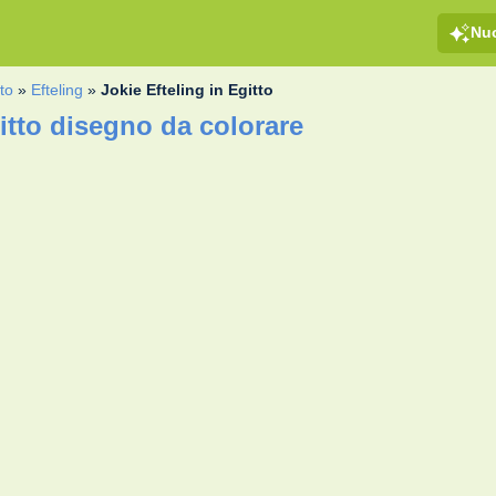
Nu
to
»
Efteling
»
Jokie Efteling in Egitto
gitto disegno da colorare