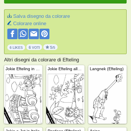
Salva disegno da colorare
Colorare online
6
5
6 LIKES
VOTI
/5
Altri disegni da colorare di Efteling
Jokie Efteling in Inghilterra
Jokie Efteling alle Hawai
Langnek (Efteling)
Jokie e Jet in Italia
Pardoes (Efteling)
Asino