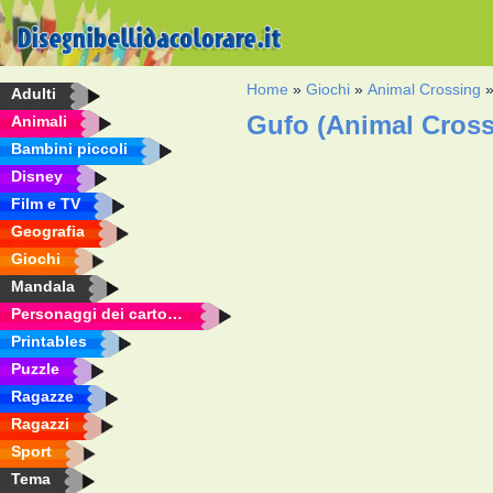
Home
»
Giochi
»
Animal Crossing
Adulti
Gufo (Animal Cross
Animali
Bambini piccoli
Disney
Film e TV
Geografia
Giochi
Mandala
Personaggi dei cartoni animati
Printables
Puzzle
Ragazze
Ragazzi
Sport
Tema