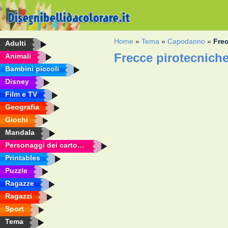
Home
»
Tema
»
Capodanno
»
Fre
Adulti
Frecce pirotecnich
Animali
Bambini piccoli
Disney
Film e TV
Geografia
Giochi
Mandala
Personaggi dei cartoni animati
Printables
Puzzle
Ragazze
Ragazzi
Sport
Tema