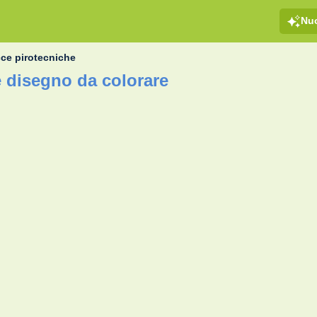
Nu
cce pirotecniche
e disegno da colorare