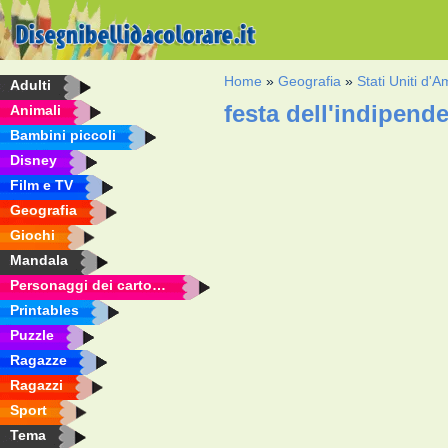
Home
»
Geografia
»
Stati Uniti d'
Adulti
festa dell'indipend
Animali
Bambini piccoli
Disney
Film e TV
Geografia
Giochi
Mandala
Personaggi dei cartoni animati
Printables
Puzzle
Ragazze
Ragazzi
Sport
Tema