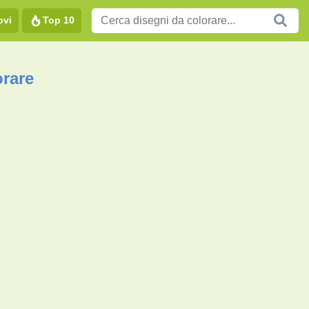
ovi
Top 10
orare