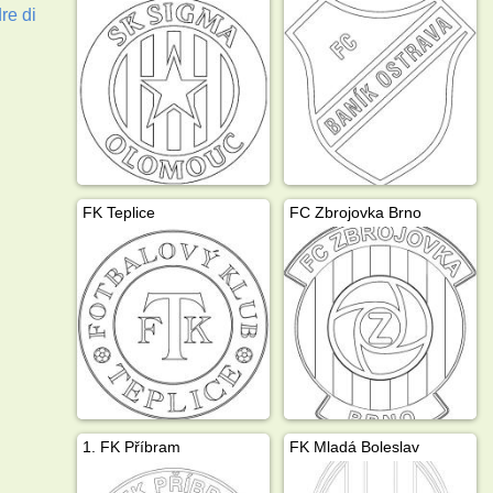
re di
FK Teplice
FC Zbrojovka Brno
1. FK Příbram
FK Mladá Boleslav