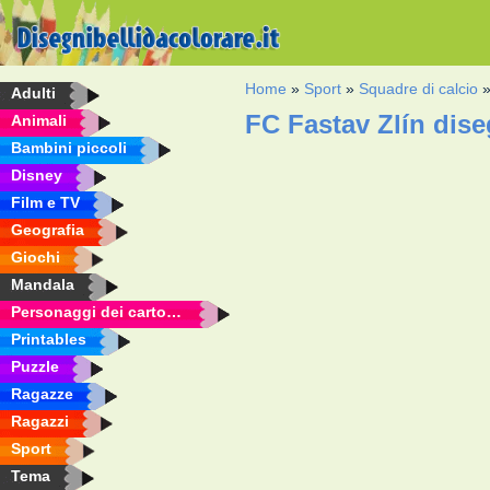
Home
»
Sport
»
Squadre di calcio
Adulti
FC Fastav Zlín dis
Animali
Bambini piccoli
Disney
Film e TV
Geografia
Giochi
Mandala
Personaggi dei cartoni animati
Printables
Puzzle
Ragazze
Ragazzi
Sport
Tema