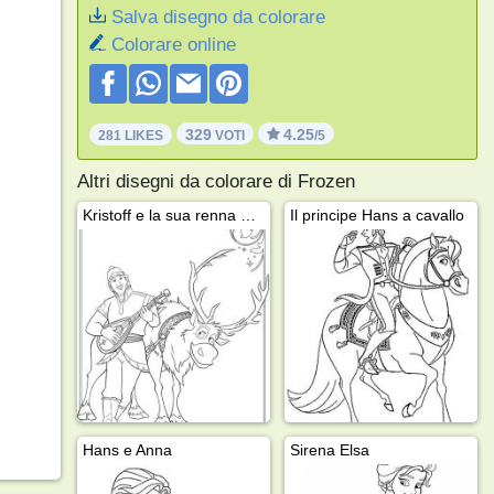
Salva disegno da colorare
Colorare online
329
4.25
281 LIKES
VOTI
/5
Altri disegni da colorare di Frozen
Kristoff e la sua renna Sven
Il principe Hans a cavallo
Hans e Anna
Sirena Elsa