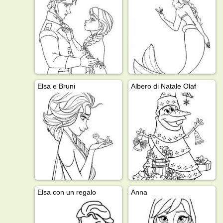
Elsa e Bruni
Albero di Natale Olaf
Elsa con un regalo
Anna