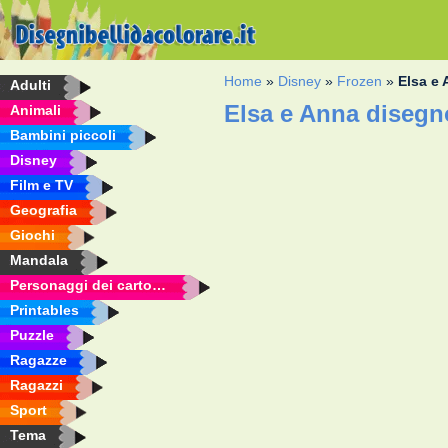
Home
»
Disney
»
Frozen
»
Elsa e
Adulti
Elsa e Anna disegn
Animali
Bambini piccoli
Disney
Film e TV
Geografia
Giochi
Mandala
Personaggi dei cartoni animati
Printables
Puzzle
Ragazze
Ragazzi
Sport
Tema