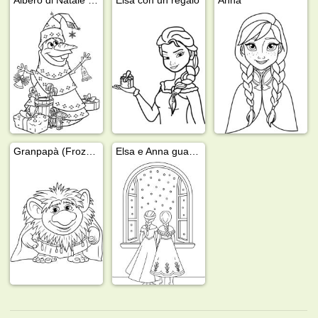
Granpapà (Frozen)
Elsa e Anna guardano la neve che cade