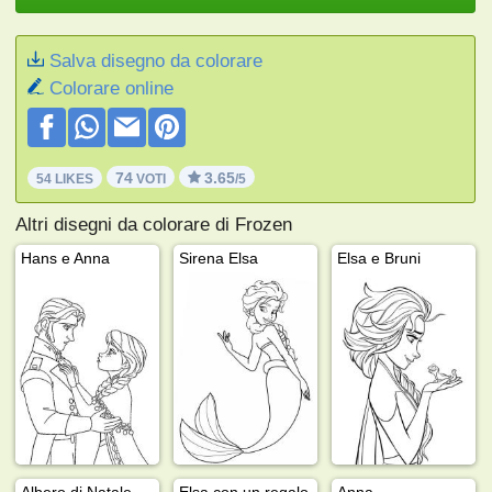
Salva disegno da colorare
Colorare online
74
3.65
54 LIKES
VOTI
/5
Altri disegni da colorare di Frozen
Hans e Anna
Sirena Elsa
Elsa e Bruni
Albero di Natale Olaf
Elsa con un regalo
Anna