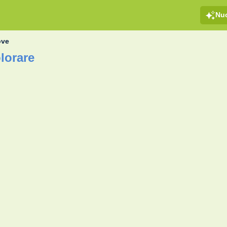
Nu
ove
lorare