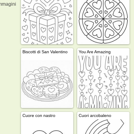
mmagini
Biscotti di San Valentino
You Are Amazing
Cuore con nastro
Cuori arcobaleno