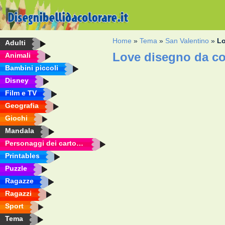
Home
»
Tema
»
San Valentino
»
L
Adulti
Love disegno da co
Animali
Bambini piccoli
Disney
Film e TV
Geografia
Giochi
Mandala
Personaggi dei cartoni animati
Printables
Puzzle
Ragazze
Ragazzi
Sport
Tema