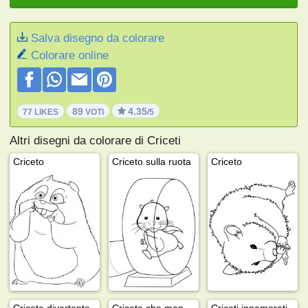
Salva disegno da colorare
Colorare online
89
4.35
77 LIKES
VOTI
/5
Altri disegni da colorare di Criceti
Criceto
Criceto sulla ruota
Criceto
Criceto divertente
Criceto che mangia
Criceti innamorati