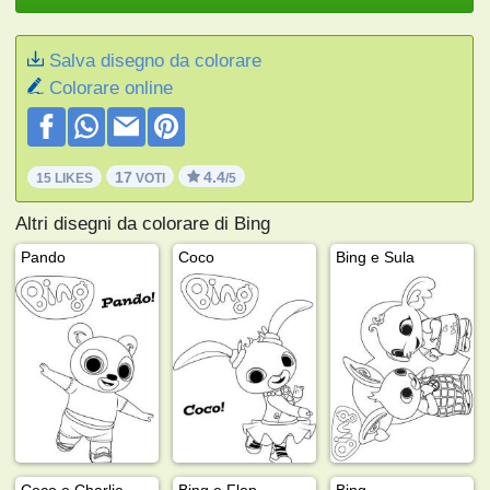
Salva disegno da colorare
Colorare online
17
4.4
15 LIKES
VOTI
/5
Altri disegni da colorare di Bing
Pando
Coco
Bing e Sula
Coco e Charlie
Bing e Flop
Bing