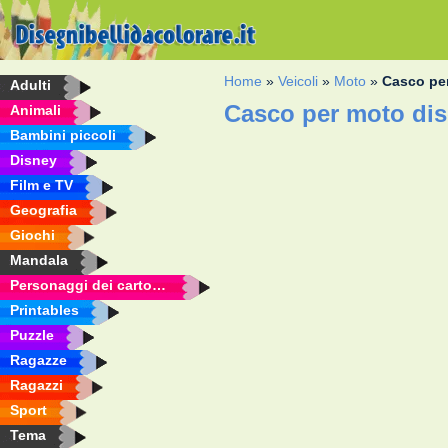
Home
»
Veicoli
»
Moto
»
Casco pe
Adulti
Casco per moto dis
Animali
Bambini piccoli
Disney
Film e TV
Geografia
Giochi
Mandala
Personaggi dei cartoni animati
Printables
Puzzle
Ragazze
Ragazzi
Sport
Tema