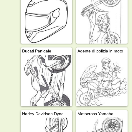
Ducati Panigale
Agente di polizia in moto
Harley Davidson Dyna Super Glide
Motocross Yamaha