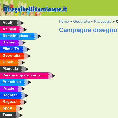
Home
»
Geografia
»
Paesaggio
»
Adulti
Campagna disegno 
Animali
Bambini piccoli
Disney
Film e TV
Geografia
Giochi
Mandala
Personaggi dei cartoni animati
Printables
Puzzle
Ragazze
Ragazzi
Sport
Tema