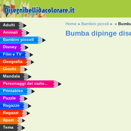
Home
»
Bambini piccoli
»
»
Bumba
Adulti
Bumba dipinge dis
Animali
Bambini piccoli
Disney
Film e TV
Geografia
Giochi
Mandala
Personaggi dei cartoni animati
Printables
Puzzle
Ragazze
Ragazzi
Sport
Tema