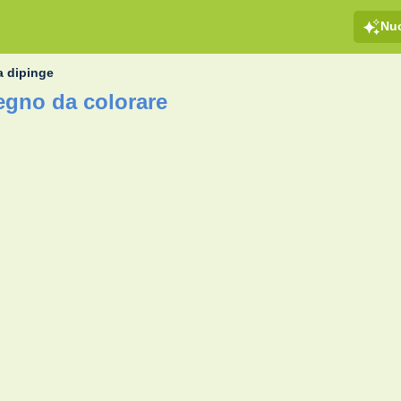
Nu
 dipinge
egno da colorare