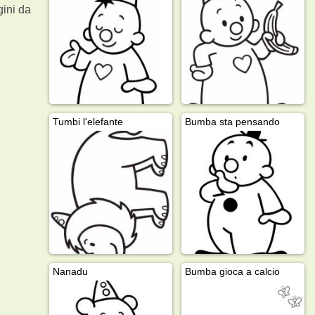
ini da
Tumbi l'elefante
Bumba sta pensando
Nanadu
Bumba gioca a calcio