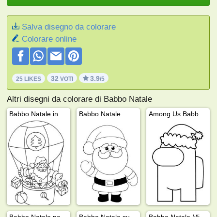
Salva disegno da colorare
Colorare online
32
3.9
25 LIKES
VOTI
/5
Altri disegni da colorare di Babbo Natale
Babbo Natale in mongolfiera
Babbo Natale
Among Us Babbo Natale
Babbo Natale nella vasca
Babbo Natale sulla slitta
Babbo Natale Minecraft