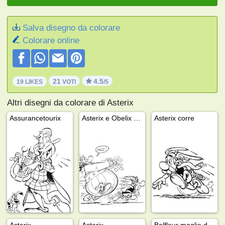
Salva disegno da colorare
Colorare online
21
4.5
19 LIKES
VOTI
/5
Altri disegni da colorare di Asterix
Assurancetourix
Asterix e Obelix che corrono
Asterix corre
Asterix
Asterix
Belfleur moglie di Abraracourcix