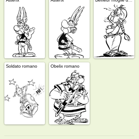
Soldato romano
Obelix romano