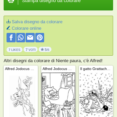
Stampa disegno da colorare
Salva disegno da colorare
Colorare online
7
5
7 LIKES
VOTI
/5
Altri disegni da colorare di Niente paura, c'è Alfred!
Alfred Jodocus Kwak che nuota
Alfred Jodocus Kwak che dorme
Il gatto Grattachecca