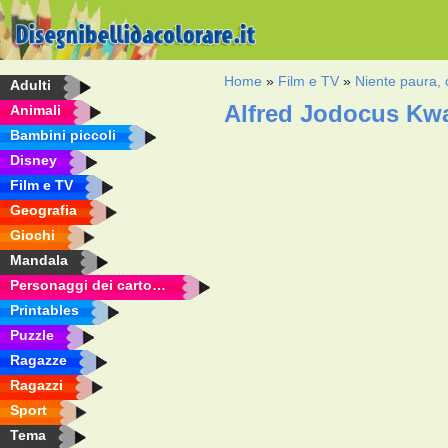
Home
»
Film e TV
»
Niente paura, c
Adulti
Alfred Jodocus Kwa
Animali
Bambini piccoli
Disney
Film e TV
Geografia
Giochi
Mandala
Personaggi dei cartoni animati
Printables
Puzzle
Ragazze
Ragazzi
Sport
Tema