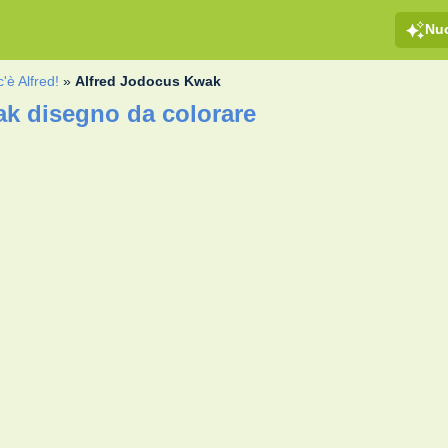
Nu
'è Alfred!
»
Alfred Jodocus Kwak
k disegno da colorare