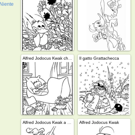
Niente
Alfred Jodocus Kwak che dorme
Il gatto Grattachecca
Alfred Jodocus Kwak a scuola
Alfred Jodocus Kwak