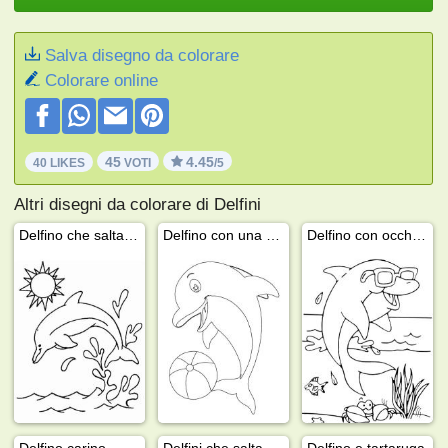
Salva disegno da colorare
Colorare online
45
4.45
40 LIKES
VOTI
/5
Altri disegni da colorare di Delfini
Delfino che salta dall'acqua
Delfino con una palla
Delfino con occhiali da sole
Delfino carino
Delfini che saltano nel mare
Delfino e tartaruga