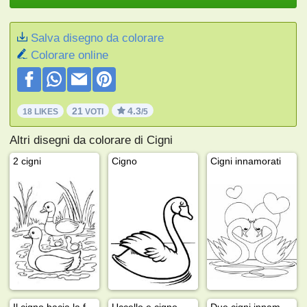
Salva disegno da colorare
Colorare online
21
4.3
18 LIKES
VOTI
/5
Altri disegni da colorare di Cigni
2 cigni
Cigno
Cigni innamorati
Il cigno bacia la farfalla
Uccello e cigno
Due cigni innamorati