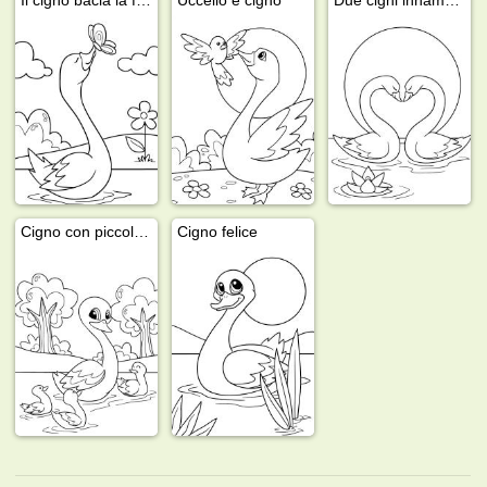
Cigno con piccoli cigni
Cigno felice