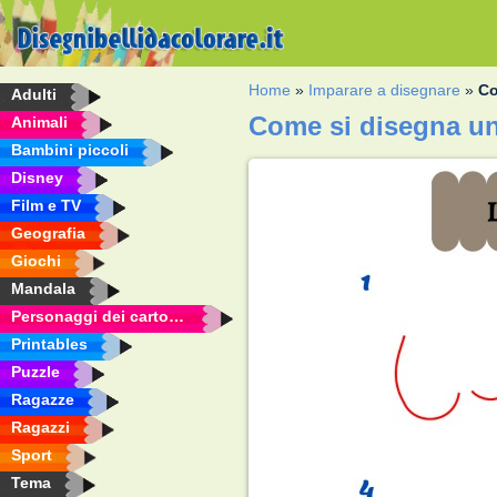
Home
»
Imparare a disegnare
»
Co
Adulti
Come si disegna un
Animali
Bambini piccoli
Disney
Film e TV
Geografia
Giochi
Mandala
Personaggi dei cartoni animati
Printables
Puzzle
Ragazze
Ragazzi
Sport
Tema