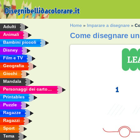
Home
»
Imparare a disegnare
»
Co
Adulti
Come disegnare una
Animali
Bambini piccoli
Disney
Film e TV
Geografia
Giochi
Mandala
Personaggi dei cartoni animati
Printables
Puzzle
Ragazze
Ragazzi
Sport
Tema