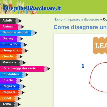
Home
»
Imparare a disegnare
»
Co
Adulti
Come disegnare un
Animali
Bambini piccoli
Disney
Film e TV
Geografia
Giochi
Mandala
Personaggi dei cartoni animati
Printables
Puzzle
Ragazze
Ragazzi
Sport
Tema