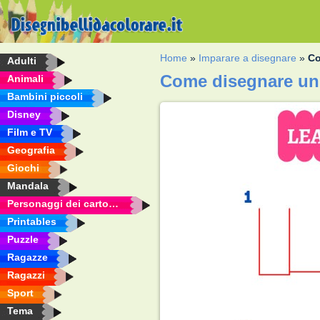
Home
»
Imparare a disegnare
»
Co
Adulti
Come disegnare un 
Animali
Bambini piccoli
Disney
Film e TV
Geografia
Giochi
Mandala
Personaggi dei cartoni animati
Printables
Puzzle
Ragazze
Ragazzi
Sport
Tema