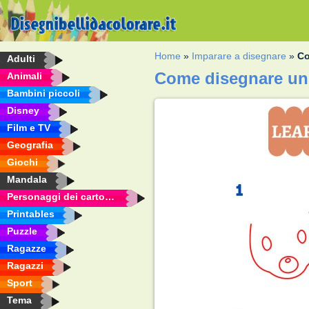
Home
»
Imparare a disegnare
»
Co
Adulti
Come disegnare un
Animali
Bambini piccoli
Disney
Film e TV
Geografia
Giochi
Mandala
Personaggi dei cartoni animati
Printables
Puzzle
Ragazze
Ragazzi
Sport
Tema