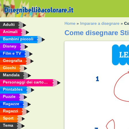
Home
»
Imparare a disegnare
»
Co
Adulti
Come disegnare Sti
Animali
Bambini piccoli
Disney
Film e TV
Geografia
Giochi
Mandala
Personaggi dei cartoni animati
Printables
Puzzle
Ragazze
Ragazzi
Sport
Tema