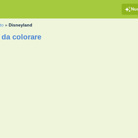
Nu
to
»
Disneyland
 da colorare