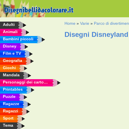
Home
»
Varie
»
Parco di divertimen
Adulti
Animali
Disegni Disneyland
Bambini piccoli
Disney
Film e TV
Geografia
Giochi
Mandala
Personaggi dei cartoni animati
Printables
Puzzle
Ragazze
Ragazzi
Sport
Tema