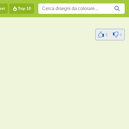
ovi
Top 10
2
1