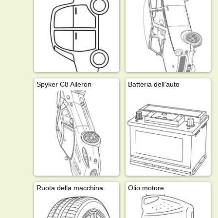
Spyker C8 Aileron
Batteria dell'auto
Ruota della macchina
Olio motore