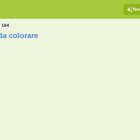
Nu
o 164
da colorare