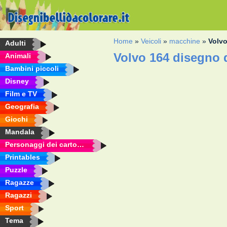
Home
»
Veicoli
»
macchine
»
Volv
Adulti
Volvo 164 disegno 
Animali
Bambini piccoli
Disney
Film e TV
Geografia
Giochi
Mandala
Personaggi dei cartoni animati
Printables
Puzzle
Ragazze
Ragazzi
Sport
Tema