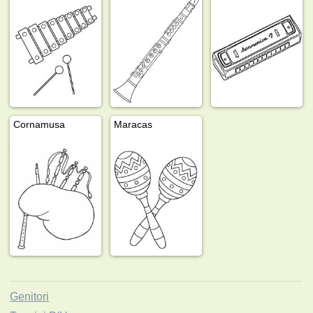
Cornamusa
Maracas
Genitori