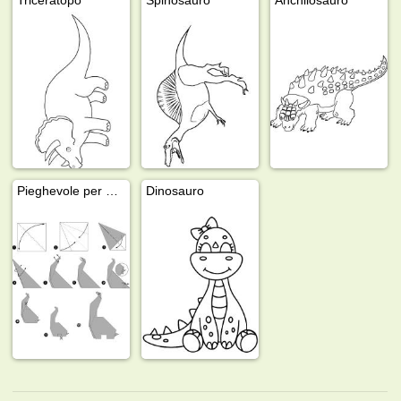
Pieghevole per dinosauri
Dinosauro