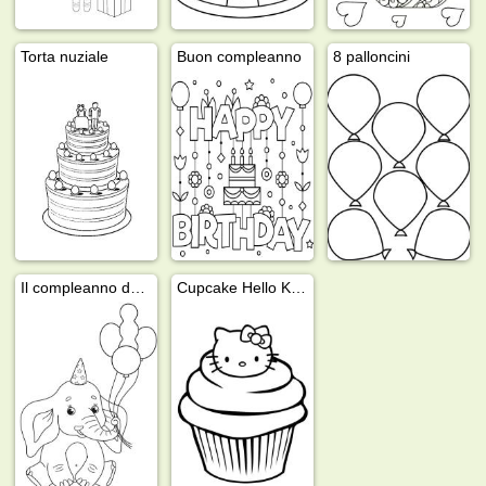
Torta nuziale
Buon compleanno
8 palloncini
Il compleanno dell'elefante
Cupcake Hello Kitty