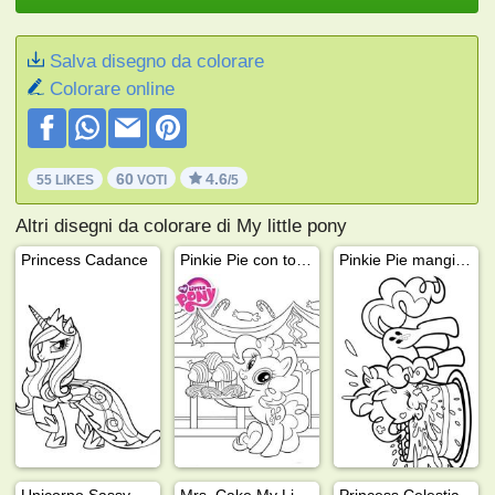
Salva disegno da colorare
Colorare online
60
4.6
55 LIKES
VOTI
/5
Altri disegni da colorare di My little pony
Princess Cadance
Pinkie Pie con torta
Pinkie Pie mangia la torta
Unicorno Sassy Saddles
Mrs. Cake My Little Pony
Princess Celestia