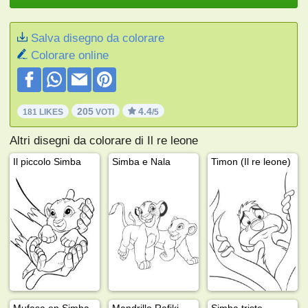
Salva disegno da colorare
Colorare online
205
4.4
181 LIKES
VOTI
/5
Altri disegni da colorare di Il re leone
Il piccolo Simba
Simba e Nala
Timon (Il re leone)
Mufasa en Simba
Mandrillo Rafiki
Simba triste