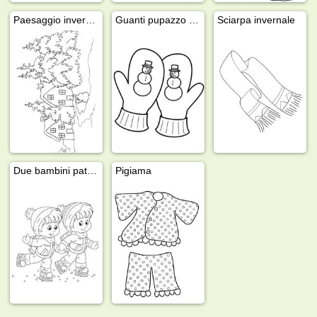
Paesaggio invernale
Guanti pupazzo di neve
Sciarpa invernale
Due bambini pattinano sul ghiaccio
Pigiama