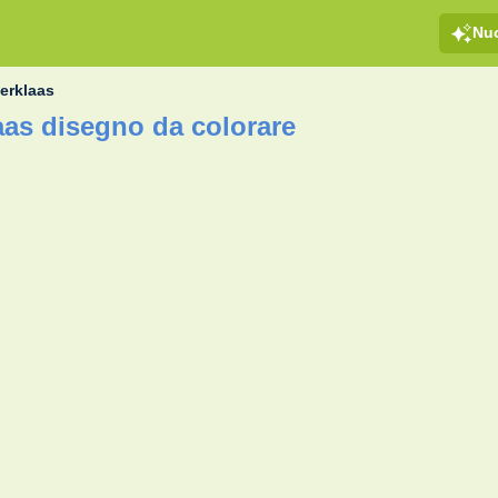
Nu
terklaas
aas disegno da colorare