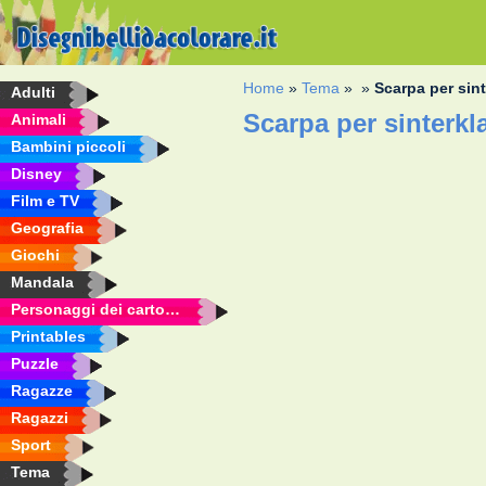
Home
»
Tema
»
»
Scarpa per sin
Adulti
Scarpa per sinterkl
Animali
Bambini piccoli
Disney
Film e TV
Geografia
Giochi
Mandala
Personaggi dei cartoni animati
Printables
Puzzle
Ragazze
Ragazzi
Sport
Tema