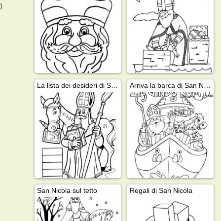
0
La lista dei desideri di San Nicola
Arriva la barca di San Nicola
San Nicola sul tetto
Regali di San Nicola