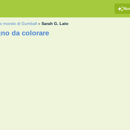
Nu
rio mondo di Gumball
»
Sarah G. Lato
gno da colorare