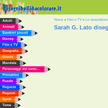
Home
»
Film e TV
»
Lo straordina
Adulti
Sarah G. Lato dise
Animali
Bambini piccoli
Disney
Film e TV
Geografia
Giochi
Mandala
Personaggi dei cartoni animati
Printables
Puzzle
Ragazze
Ragazzi
Sport
Tema