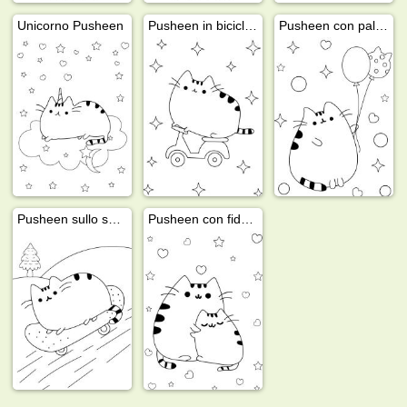
Unicorno Pusheen
Pusheen in bicicletta
Pusheen con palloncini
Pusheen sullo skateboard
Pusheen con fidanzato