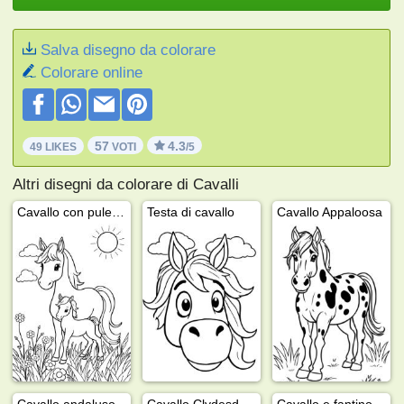
Salva disegno da colorare
Colorare online
57
4.3
49 LIKES
VOTI
/5
Altri disegni da colorare di Cavalli
Cavallo con puledro
Testa di cavallo
Cavallo Appaloosa
Cavallo andaluso
Cavallo Clydesdale
Cavallo e fantino saltano un ostacolo