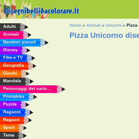
Home
»
Animali
»
Unicorni
»
Pizza
Adulti
Pizza Unicorno dis
Animali
Bambini piccoli
Disney
Film e TV
Geografia
Giochi
Mandala
Personaggi dei cartoni animati
Printables
Puzzle
Ragazze
Ragazzi
Sport
Tema