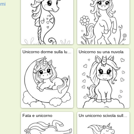
rni
Unicorno dorme sulla luna
Unicorno su una nuvola
Fata e unicorno
Un unicorno scivola sull'arcobaleno