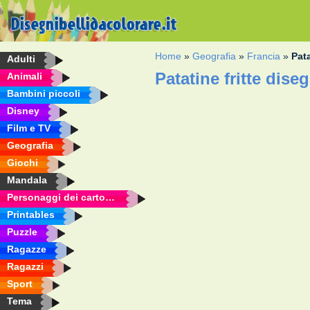
Home
»
Geografia
»
Francia
»
Pata
Adulti
Patatine fritte dise
Animali
Bambini piccoli
Disney
Film e TV
Geografia
Giochi
Mandala
Personaggi dei cartoni animati
Printables
Puzzle
Ragazze
Ragazzi
Sport
Tema