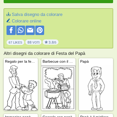
Salva disegno da colorare
Colorare online
88
3.8
67 LIKES
VOTI
/5
Altri disegni da colorare di Festa del Papà
Regalo per la festa del papà
Barbecue con il papà
Papà
Immagine papà
Coccole con papà
Papà è il migliore