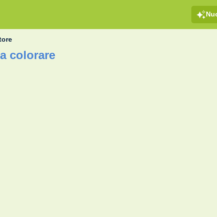
Nu
tore
a colorare