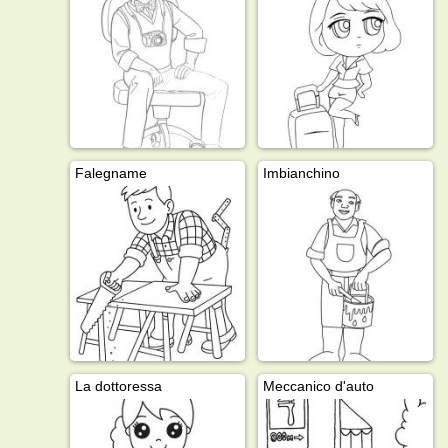
Falegname
Imbianchino
La dottoressa
Meccanico d'auto