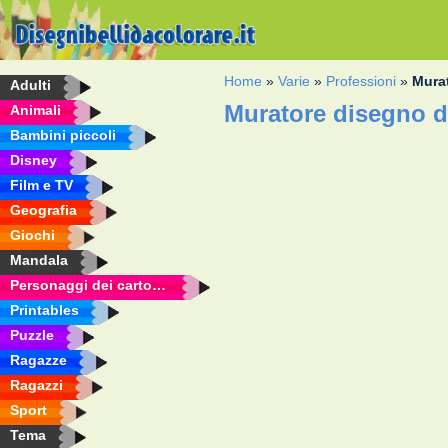
Home
»
Varie
»
Professioni
»
Mura
Adulti
Muratore disegno d
Animali
Bambini piccoli
Disney
Film e TV
Geografia
Giochi
Mandala
Personaggi dei cartoni animati
Printables
Puzzle
Ragazze
Ragazzi
Sport
Tema