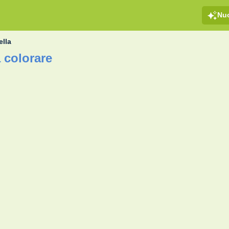
Nu
lla
 colorare