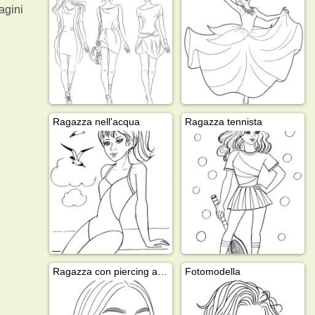
gini
Ragazza nell'acqua
Ragazza tennista
Ragazza con piercing al naso
Fotomodella