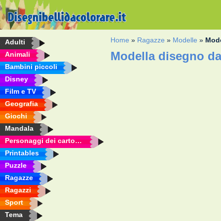
Home
»
Ragazze
»
Modelle
»
Mode
Adulti
Modella disegno da
Animali
Bambini piccoli
Disney
Film e TV
Geografia
Giochi
Mandala
Personaggi dei cartoni animati
Printables
Puzzle
Ragazze
Ragazzi
Sport
Tema