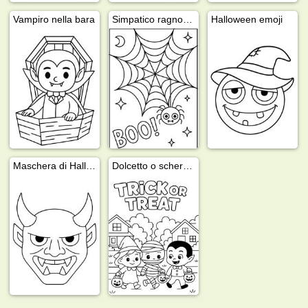
Vampiro nella bara
Simpatico ragno nella ragnatela
Halloween emoji
Maschera di Halloween
Dolcetto o scherzetto