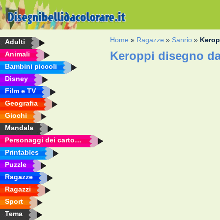
Home
»
Ragazze
»
Sanrio
»
Kerop
Adulti
Keroppi disegno da
Animali
Bambini piccoli
Disney
Film e TV
Geografia
Giochi
Mandala
Personaggi dei cartoni animati
Printables
Puzzle
Ragazze
Ragazzi
Sport
Tema