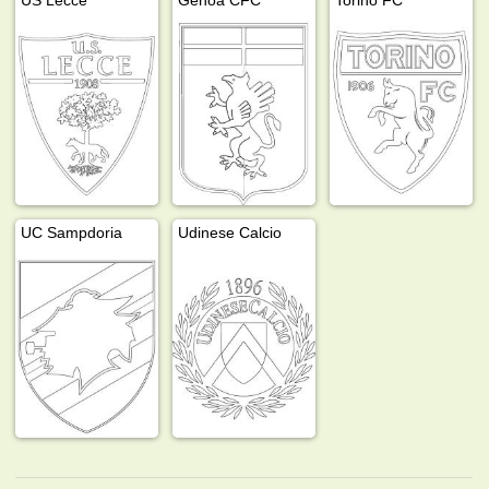
UC Sampdoria
Udinese Calcio